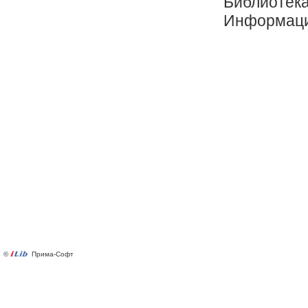
Библиот
Информаци
©
Прима-Софт