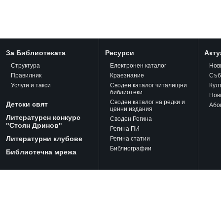
За Библиотеката
Ресурси
Акту
Структура
Електронен каталог
Нов
Правилник
Краезнание
Съб
Услуги и такси
Своден каталог читалищни
Кул
библиотеки
Нов
Своден каталог на редки и
Детски свят
Або
ценни издания
Литературен конкурс
Своден Регина
"Стоян Дринов"
Регина ПИ
Литературни клубове
Регина статии
Библиографии
Библиотечна мрежа