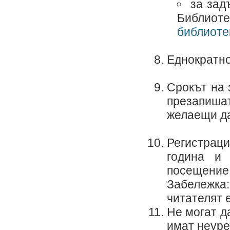
за зад
Библиот
библиоте
Еднократно 
Срокът на 
презапишат
желаещи да
Регистраци
година и
посещение 
Забележк
читателят 
Не могат д
имат неуре