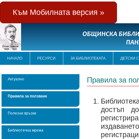
Към Мобилната версия »
НАЧАЛО
РЕСУРСИ
ЗА БИБЛИОТЕКАТА
ДЕТСКИ 
Правила за по
Актуално
Правила за ползване
Библиотек
достъп д
Полезни връзки
регистрира
издаване
Библиотечна мрежа
регистраци