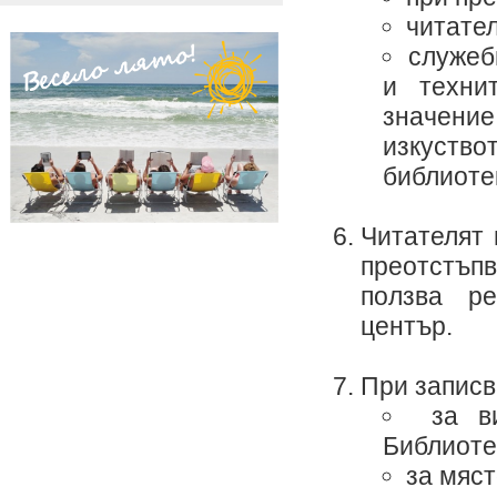
читател
служеб
и техни
значени
изкуство
библиоте
Читателят 
преотстъпв
ползва р
център.
При записв
за в
Библиоте
за мяст