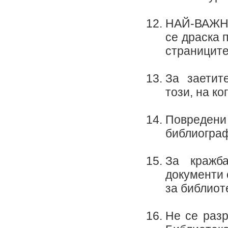
НАЙ-ВАЖНО
се драска п
страниците
За заетит
този, на ко
Повредени
библиограф
За кражб
документи 
за библиоте
Не се разр