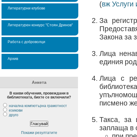
(
вж Услуги 
Литературни клубове
За регист
Литературен конкурс "Стоян Дринов"
Предостав
Закона за 
Работа с доброволци
Лица нена
Архив
единия род
Лица с ре
Анкета
библиоте
упълномощ
В какви обучения, провеждани в
библиотеката, бихте се включили?
писмено же
начална компютърна грамотност
езикови
друго
Такса, за
заплаща в 
Покажи резултатите
при пре