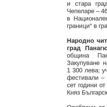
и стара гра
Чепеларе – 46
в Национале
граници“ в гр
Народно чит
град Пана
община Пан
Закупуване н
1 300 лева; 
фестивали – 
сет години о
Княз Българск