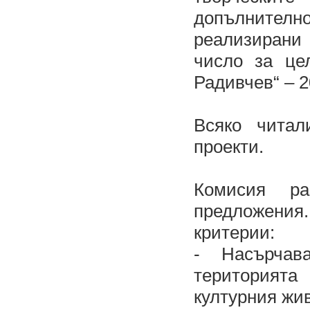
допълнителн
реализирани 
число за це
Радивчев“ – 2
Всяко чита
проекти.
Комисия ра
предложения.
критерии:
- Насърчав
територията
културния жив