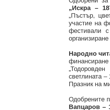
Одобрени за
„Искра – 18
„Пъстър, цве
участие на ф
фестивали с
организиране 
Народно чит
финансиран
„Тодоровде
светлината – 
Празник на ми
Одобрените п
Вапцаров – 