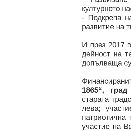
културното на
- Подкрепа н
развитие на т
И през 2017 
дейност на 
допълваща су
Финансиранит
1865“, гра
старата град
лева; участ
патриотична 
участие на В