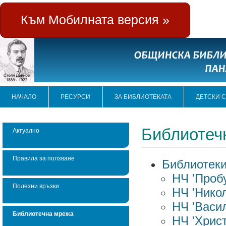
Към Мобилната версия »
НАЧАЛО
РЕСУРСИ
ЗА БИБЛИОТЕКАТА
ДЕТСКИ 
Библиотеч
Актуално
Правила за ползване
Библиотеки
НЧ 'Пробу
Полезни връзки
НЧ 'Никол
НЧ 'Васил
Библиотечна мрежа
НЧ 'Христ