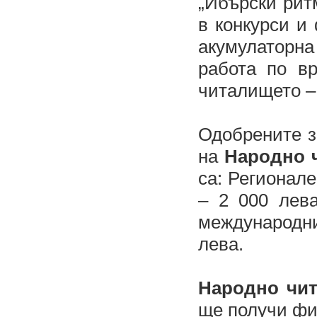
„Ибърски ритм
в конкурси и
акумулаторна
работа по в
читалището – 
Одобрените 
на
Народно ч
са: Регионал
– 2 000 лев
международн
лева.
Народно чит
ще получи фи