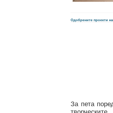
Одобрените проекти н
За пета пор
творческит