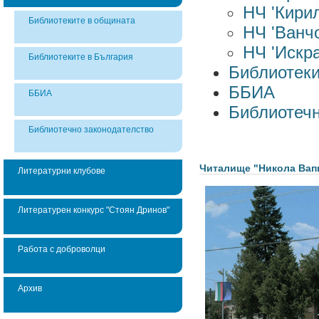
НЧ 'Кири
Библиотеките в общината
НЧ 'Ванч
НЧ 'Искра
Библиотеките в България
Библиотеки
ББИА
ББИА
Библиотечн
Библиотечно законодателство
Читалище "Никола Вапц
Литературни клубове
Литературен конкурс "Стоян Дринов"
Работа с доброволци
Архив