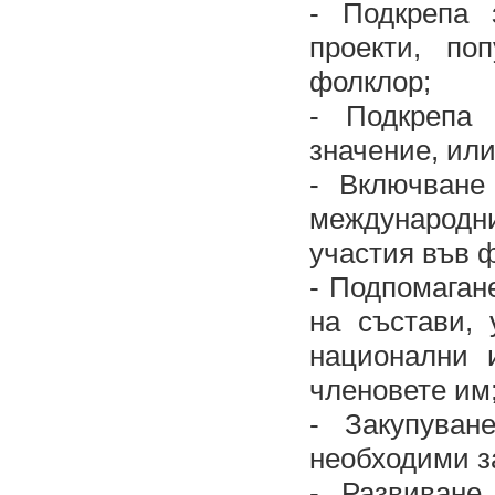
- Подкрепа 
проекти, по
фолклор;
- Подкрепа
значение, ил
- Включване
международн
участия във ф
- Подпомаган
на състави,
национални 
членовете им
- Закупуван
необходими з
- Развиване