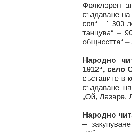
Фолклорен а
създаване на
сол“ – 1 300 
танцува“ – 9
общността“ – 
Народно чи
1912“, село
съставите в к
създаване на
„Ой, Лазаре, 
Народно чит
– закупуван