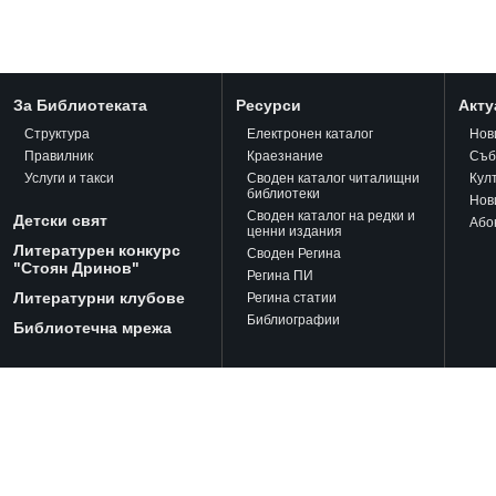
За Библиотеката
Ресурси
Акту
Структура
Електронен каталог
Нов
Правилник
Краезнание
Съб
Услуги и такси
Своден каталог читалищни
Кул
библиотеки
Нов
Своден каталог на редки и
Детски свят
Або
ценни издания
Литературен конкурс
Своден Регина
"Стоян Дринов"
Регина ПИ
Литературни клубове
Регина статии
Библиографии
Библиотечна мрежа