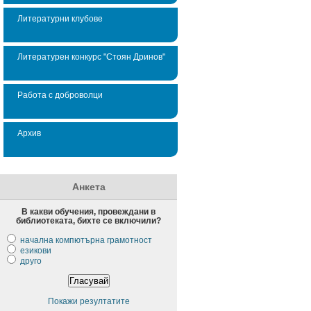
Литературни клубове
Литературен конкурс "Стоян Дринов"
Работа с доброволци
Архив
Анкета
В какви обучения, провеждани в
библиотеката, бихте се включили?
начална компютърна грамотност
езикови
друго
Покажи резултатите