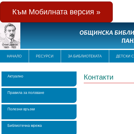
Към Мобилната версия »
НАЧАЛО
РЕСУРСИ
ЗА БИБЛИОТЕКАТА
ДЕТСКИ 
Контакти
Актуално
Правила за ползване
Полезни връзки
Библиотечна мрежа