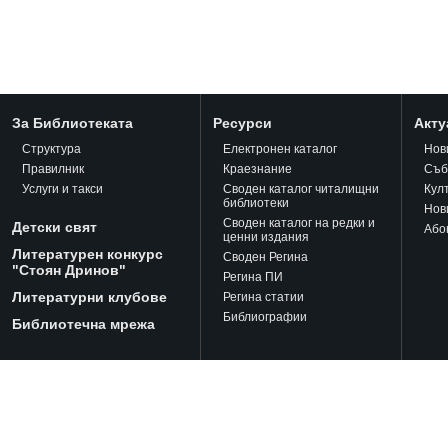
За Библиотеката
Ресурси
Акту
Структура
Електронен каталог
Нов
Правилник
Краезнание
Съб
Услуги и такси
Своден каталог читалищни
Кул
библиотеки
Нов
Своден каталог на редки и
Детски свят
Або
ценни издания
Литературен конкурс
Своден Регина
"Стоян Дринов"
Регина ПИ
Литературни клубове
Регина статии
Библиографии
Библиотечна мрежа