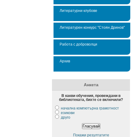
Литературни клубове
Литературен конкурс "Стоян Дринов"
Работа с доброволци
Архив
Анкета
В какви обучения, провеждани в
библиотеката, бихте се включили?
начална компютърна грамотност
езикови
друго
Покажи резултатите