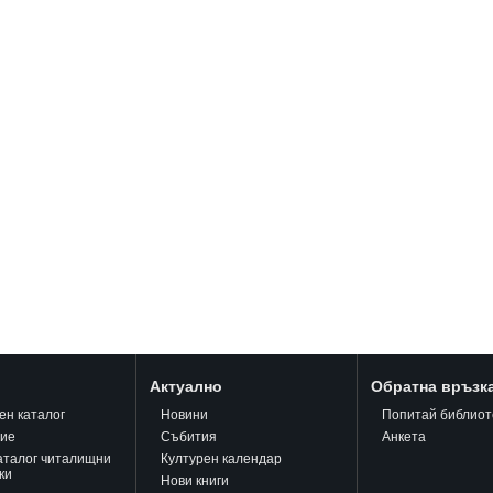
Актуално
Обратна връзк
ен каталог
Новини
Попитай библиот
ние
Събития
Анкета
аталог читалищни
Културен календар
ки
Нови книги