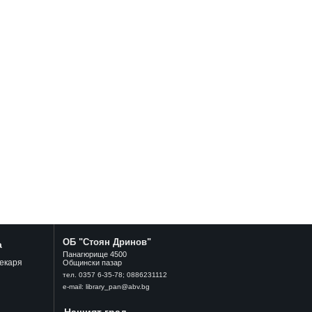
ОБ "Стоян Дринов"
а
Панагюрище 4500
екаря
Общински пазар
тел. 0357 6-35-78; 0886231112
e-mail: library_pan@abv.bg