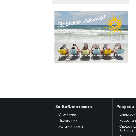
За Библиотеката
Ресурси
Структура
Електрон
Правилник
Краезна
Услуги и такси
Своден к
библиоте