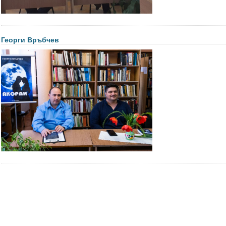
Георги Връбчев