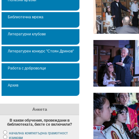
Библиотечна мрежа
Литературни клубове
Литературен конкурс "Стоян Дринов"
Работа с доброволци
Архив
Анкета
В какви обучения, провеждани в
библиотеката, бихте се включили?
начална компютърна грамотност
езикови