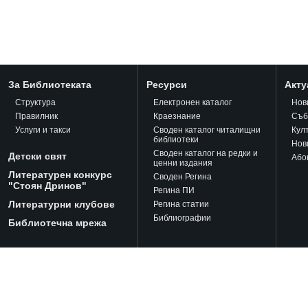
За Библиотеката
Ресурси
Акту
Структура
Електронен каталог
Нов
Правилник
Краезнание
Съб
Услуги и такси
Своден каталог читалищни
Кул
библиотеки
Нов
Своден каталог на редки и
Детски свят
Або
ценни издания
Литературен конкурс
Своден Регина
"Стоян Дринов"
Регина ПИ
Литературни клубове
Регина статии
Библиографии
Библиотечна мрежа