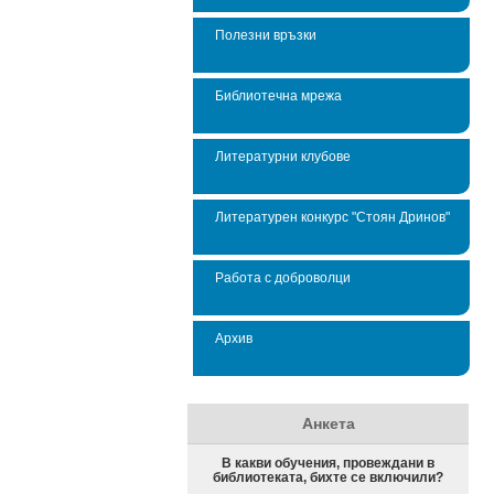
Полезни връзки
Библиотечна мрежа
Литературни клубове
Литературен конкурс "Стоян Дринов"
Работа с доброволци
Архив
Анкета
В какви обучения, провеждани в
библиотеката, бихте се включили?