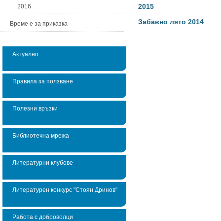
2015
2016
Забавно лято 2014
Време е за приказка
Актуално
Правила за ползване
Полезни връзки
Библиотечна мрежа
Литературни клубове
Литературен конкурс "Стоян Дринов"
Работа с доброволци