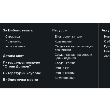
За Библиотеката
Ресурси
Акту
Структура
Електронен каталог
Нов
Правилник
Краезнание
Съб
Услуги и такси
Своден каталог читалищни
Кул
библиотеки
Нов
Своден каталог на редки и
Детски свят
Або
ценни издания
Литературен конкурс
Своден Регина
"Стоян Дринов"
Регина ПИ
Литературни клубове
Регина статии
Библиографии
Библиотечна мрежа