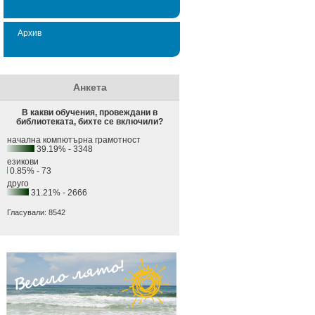
Архив
Анкета
В какви обучения, провеждани в
библиотеката, бихте се включили?
начална компютърна грамотност
39.19% - 3348
езикови
0.85% - 73
друго
31.21% - 2666
Гласували: 8542