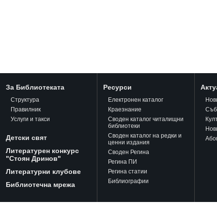
За Библиотеката
Ресурси
Акту
Структура
Електронен каталог
Нов
Правилник
Краезнание
Съб
Услуги и такси
Своден каталог читалищни
Кул
библиотеки
Нов
Своден каталог на редки и
Детски свят
Або
ценни издания
Литературен конкурс
Своден Регина
"Стоян Дринов"
Регина ПИ
Литературни клубове
Регина статии
Библиографии
Библиотечна мрежа