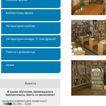
Библиотечна мрежа
Литературни клубове
Литературен конкурс "Стоян Дринов"
Работа с доброволци
Архив
Анкета
В какви обучения, провеждани в
библиотеката, бихте се включили?
начална компютърна грамотност
39.19% - 3348