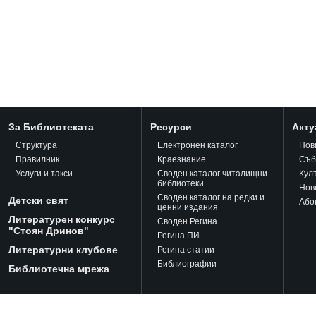
За Библиотеката
Ресурси
Акту
Структура
Електронен каталог
Нов
Правилник
Краезнание
Съб
Услуги и такси
Своден каталог читалищни
Кул
библиотеки
Нов
Своден каталог на редки и
Детски свят
Або
ценни издания
Литературен конкурс
Своден Регина
"Стоян Дринов"
Регина ПИ
Литературни клубове
Регина статии
Библиографии
Библиотечна мрежа