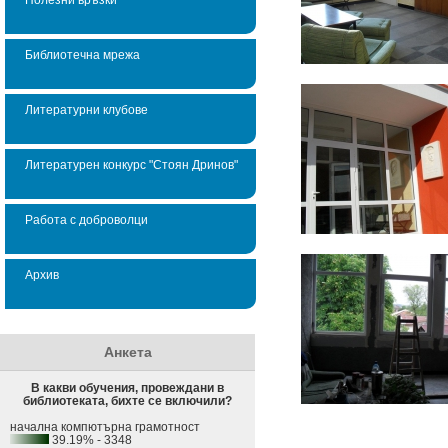
Библиотечна мрежа
Литературни клубове
Литературен конкурс "Стоян Дринов"
Работа с доброволци
Архив
Анкета
В какви обучения, провеждани в
библиотеката, бихте се включили?
начална компютърна грамотност
39.19% - 3348