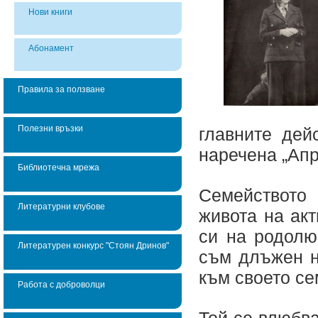
Нови книги
Абонамент
Правила за ползване
Полезни връзки
главните дей
наречена „Апр
Библиотечна мрежа
Семейството
Литературни клубове
живота на ак
си на родолю
Литературен конкурс "Стоян Дринов"
съм длъжен н
към своето се
Работа с доброволци