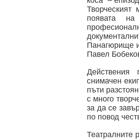
коса” – епизо
Творческият 
появата н
професионал
документални
Панагюрище и
Павел Бобеко
Действения 
снимачен еки
пъти разстоя
с много творч
за да се завъ
по повод чест
Театралните р