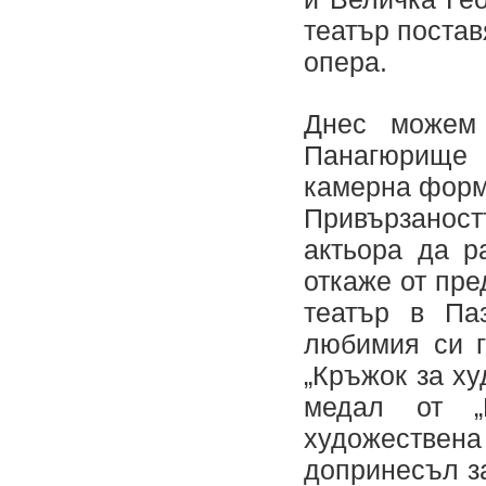
театър постав
опера.
Днес можем
Панагюрище 
камерна форма
Привързанос
актьора да р
откаже от пре
театър в Па
любимия си г
„Кръжок за ху
медал от „
художествен
допринесъл з