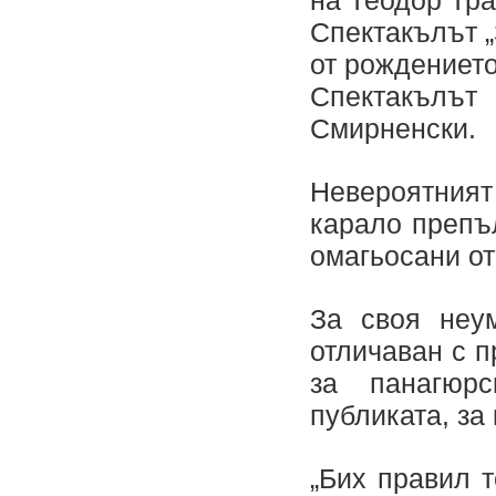
на Теодор Тра
Спектакълът „
от рождението
Спектакълът
Смирненски.
Невероятния
карало препъ
омагьосани от
За своя неу
отличаван с 
за панагюрс
публиката, за
„Бих правил 