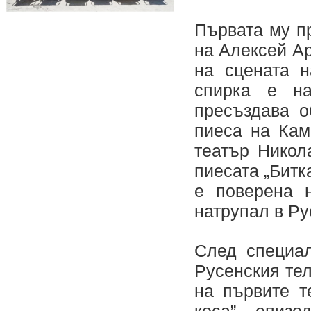
Първата му п
на Алексей Ар
на сцената н
спирка е на
пресъздава 
пиеса на Кам
театър Никол
пиесата „Битк
е поверена н
натрупал в Ру
След специал
Русенския те
на първите т