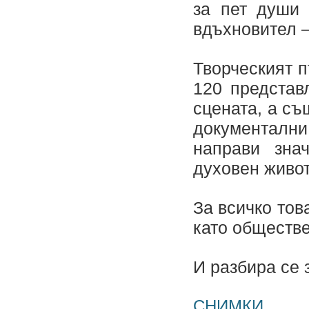
за пет души
вдъхновител –
Творческият 
120 представ
сцената, а съ
документални
направи зна
духовен живот
За всичко тов
като обществе
И разбира се
СНИМКИ