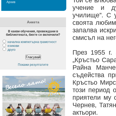
Той се влюбва
Архив
учение и ду
училище”. С 
своята любим
Анкета
запалва искри
В какви обучения, провеждани в
библиотеката, бихте се включили?
смисъл на нег
начална компютърна грамотност
езикови
друго
През 1955 г.
„Кръстьо Сар
Покажи резултатите
Райна Манче
съдейства п
Кръстьо Мирс
този период 
приятели му 
Чернев, Татя
актьори.