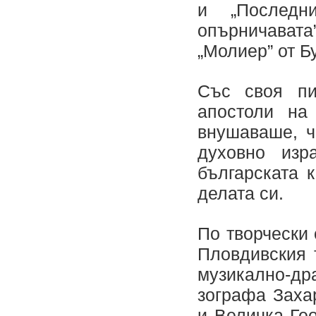
и „Последн
опърничавата
„Молиер” от Б
Със своя пи
апостоли на
внушаваше, ч
духовно изр
българската 
делата си.
По творчески
Пловдивския 
музикално-др
зографа Заха
и Величка Ге