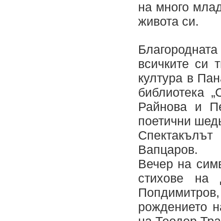
на много мла
живота си.
Благороднат
всичките си 
култура в Па
библиотека „
Райнова и П
поетични шед
Спектакълът
Вапцаров.
Вечер на симв
стихове на 
Попдимитров,
рождението н