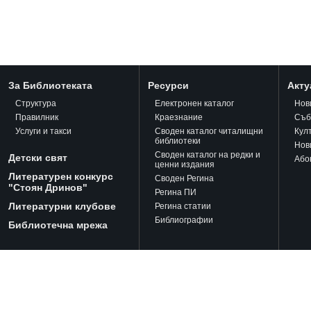
За Библиотеката
Ресурси
Акту
Структура
Електронен каталог
Нов
Правилник
Краезнание
Съб
Услуги и такси
Своден каталог читалищни
Кул
библиотеки
Нов
Своден каталог на редки и
Детски свят
Або
ценни издания
Литературен конкурс
Своден Регина
"Стоян Дринов"
Регина ПИ
Литературни клубове
Регина статии
Библиографии
Библиотечна мрежа