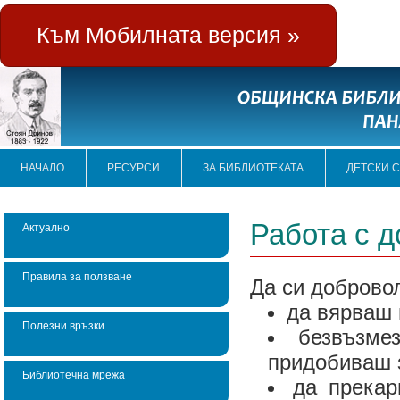
Към Мобилната версия »
НАЧАЛО
РЕСУРСИ
ЗА БИБЛИОТЕКАТА
ДЕТСКИ 
Работа с 
Актуално
Правила за ползване
Да си д
да вярваш 
Полезни връзки
безвъзм
придобиваш з
Библиотечна мрежа
да прекар