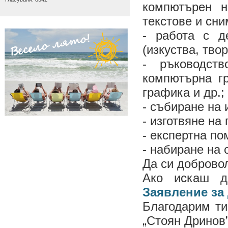
компютърен н
текстове и сни
- работа с д
(изкуства, тво
- ръководст
компютърна г
графика и др.;
- събиране на
- изготвяне на
- експертна по
- набиране на 
Да си добровол
Ако искаш д
Заявление за
Благодарим ти
„Стоян Дринов”