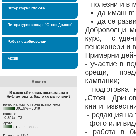
полезни и в 
Литературни клубове
да имаш въ
да се разв
Литературен конкурс "Стоян Дринов"
Доброволци мо
курс, студе
Работа с доброволци
пенсионери и в
Примерни дейн
Архив
- участие в п
срещи, предс
кампании;
Анкета
- подготовка
В какви обучения, провеждани в
„Стоян Дрино
библиотеката, бихте се включили?
книги, известн
начална компютърна грамотност
39.19% - 3348
- редакция на 
езикови
0.85% - 73
- фото или вид
друго
31.21% - 2666
- работа в б
Гласували: 8542