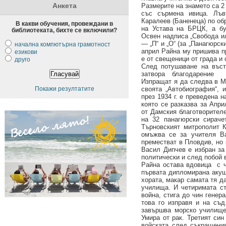
Анкета
Размерите на знамето са 2 
със сърмена ивица. Лъв
Каралеев (Баненеца) по об
В какви обучения, провеждани в
на Устава на БРЦК, а бу
библиотеката, бихте се включили?
Освен надписа „Свобода
и
— „П“ и „О“ (за „Панагюрск
начална компютърна грамотност
април Райна му пришива п
езикови
е от свещеници от града и 
друго
След потушаване на въст
затвора благодарение 
Изпращат я да следва в М
Покажи резултатите
своята „Автобиография“, 
през 1934 г. е преведена н
която се разказва за Апр
от Дамския благотворителе
на 32 панагюрски сираче
Търновският митрополит К
омъжва се за учителя В
преместват в Пловдив, но 
Васил Дипчев е избран за
политически и след побой 
Райна остава вдовица с ч
първата дипломирана акуш
хората, макар самата тя д
училища. И четиримата ст
война, стига до чин генер
това го изправя и на съд
завършва морско училище 
Умира от рак. Третият син
войската след съкращения