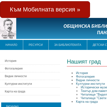
Към Мобилната версия »
НАЧАЛО
РЕСУРСИ
ЗА БИБЛИОТЕКАТА
ДЕТСКИ 
Нашият град
История
Фотогалерия
История
Видни личности
Фотогалерия
Видни личности
Културни институти
Културни институти
Исторически муз
Театър дом-памет
Карта на града
Читалище "Видели
Читалище "Свети 
Карта на града
Актуално