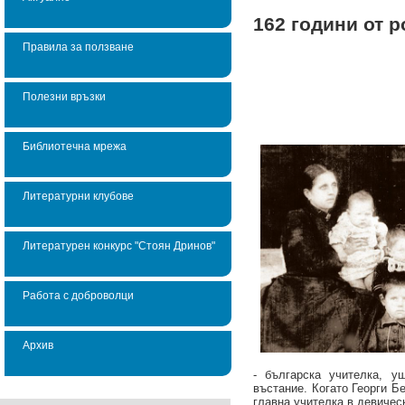
162 години от 
Правила за ползване
Полезни връзки
Библиотечна мрежа
Литературни клубове
Литературен конкурс "Стоян Дринов"
Работа с доброволци
Архив
- българска учителка, у
въстание. Когато Георги Б
главна учителка в девиче