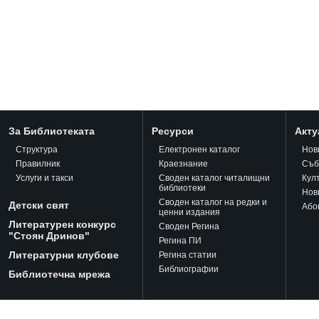
За Библиотеката
Ресурси
Акту
Структура
Електронен каталог
Нов
Правилник
Краезнание
Съб
Услуги и такси
Своден каталог читалищни
Кул
библиотеки
Нов
Своден каталог на редки и
Детски свят
Або
ценни издания
Литературен конкурс
Своден Регина
"Стоян Дринов"
Регина ПИ
Литературни клубове
Регина статии
Библиографии
Библиотечна мрежа