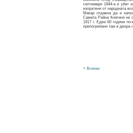
септември 1944-а е убит к
изпратени от народната вл
Макар отдавна да е напу
Самата Райна Княгиня не с
1917 г. Едва 60 години по
препогребани там в двора 
«
Всички