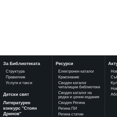
За Библиотеката
Ресурси
Акт
Структура
Електронен каталог
Но
Правилник
Краезнание
Съ
Услуги и такси
Своден каталог
Кул
читалищни библиотеки
Нов
Своден каталог на
Детски свят
Аб
редки и ценни издания
Литературен
Своден Регина
конкурс "Стоян
Регина ПИ
Дринов"
Регина статии