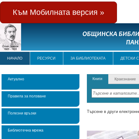
Към Мобилната версия »
НАЧАЛО
РЕСУРСИ
ЗА БИБЛИОТЕКАТА
ДЕТСКИ 
Книги
Актуално
Краезнание
Правила за ползване
Търсене в други електронн
Полезни връзки
Библиотечна мрежа