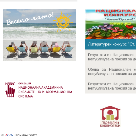
Литературен конкурс "Ст.
Резултати от Национален 
непубликувана поезия за де
Обява за Национален к
непубликувана поезия за де
Резултати от Национален 
непубликувана поезия за де
©
Прима-Софт