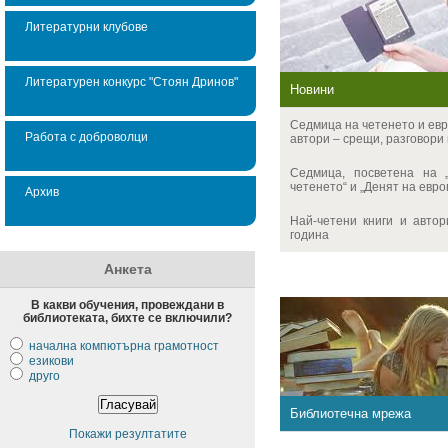
Литературни клубове
Литературен конкурс "Стоян Дринов"
Новини
Седмица на четенето и ев
Работа с доброволци
автори – срещи, разговори и
Седмица, посветена на 
четенето“ и „Денят на европ
Архив
Най-четени книги и автор
година
Анкета
В какви обучения, провеждани в
библиотеката, бихте се включили?
начална компютърна грамотност
езикови
друго
Библиотечна мрежа
Покажи резултатите