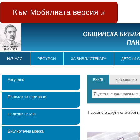
Към Мобилната версия »
НАЧАЛО
РЕСУРСИ
ЗА БИБЛИОТЕКАТА
ДЕТСКИ 
Книги
Актуално
Краезнание
Правила за ползване
Търсене в други електронн
Полезни връзки
Библиотечна мрежа