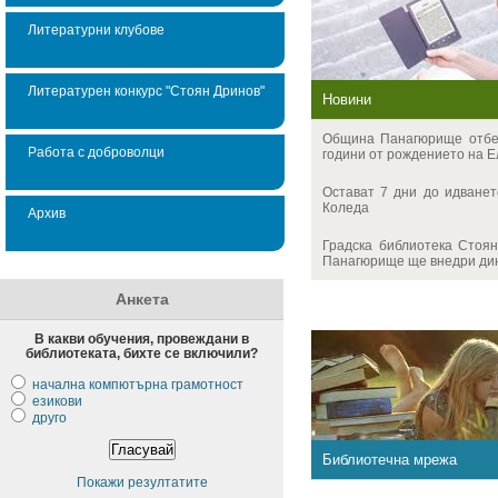
Литературни клубове
Литературен конкурс "Стоян Дринов"
Новини
Община Панагюрище отбе
Работа с доброволци
години от рождението на Ел
Остават 7 дни до идванет
Коледа
Архив
Градска библиотека Стоян
Панагюрище ще внедри дин
Анкета
В какви обучения, провеждани в
библиотеката, бихте се включили?
начална компютърна грамотност
езикови
друго
Библиотечна мрежа
Покажи резултатите