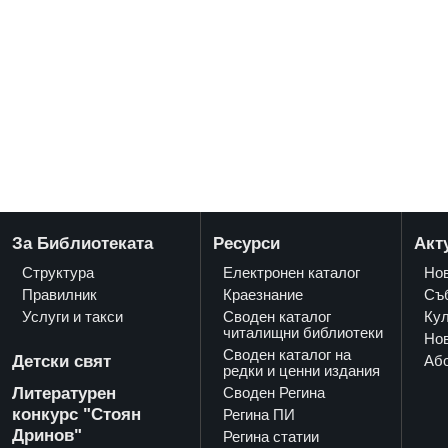
За Библиотеката
Ресурси
Акт
Структура
Електронен каталог
Но
Правилник
Краезнание
Съ
Услуги и такси
Своден каталог
Кул
читалищни библиотеки
Нов
Своден каталог на
Детски свят
Аб
редки и ценни издания
Литературен
Своден Регина
конкурс "Стоян
Регина ПИ
Дринов"
Регина статии